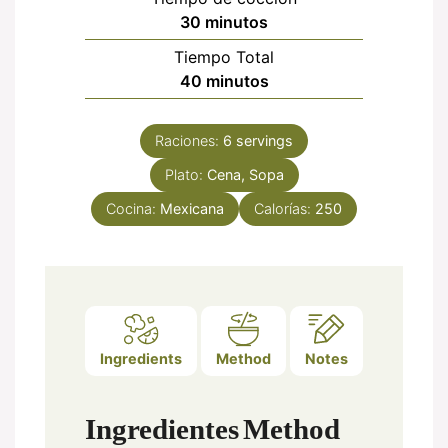
minutos
30
minutos
Tiempo Total
minutos
40
minutos
Raciones:
6
servings
Plato:
Cena, Sopa
Cocina:
Mexicana
Calorías:
250
Ingredients
Method
Notes
Ingredientes
Method