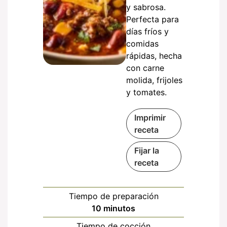
y sabrosa.
Perfecta para
días fríos y
comidas
rápidas, hecha
con carne
molida, frijoles
y tomates.
Imprimir
receta
Fijar la
receta
Tiempo de preparación
minutos
10
minutos
Tiempo de cocción