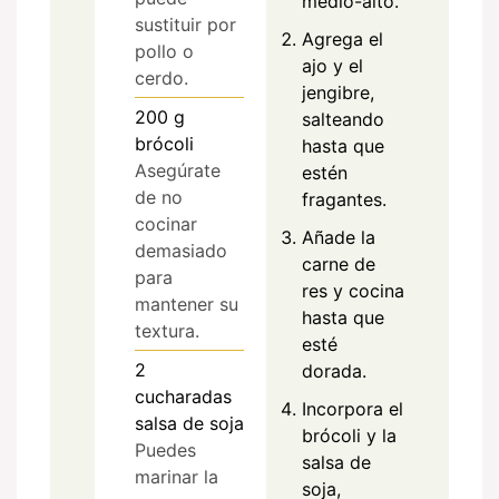
medio-alto.
sustituir por
Agrega el
pollo o
ajo y el
cerdo.
jengibre,
200
g
salteando
brócoli
hasta que
Asegúrate
estén
de no
fragantes.
cocinar
Añade la
demasiado
carne de
para
res y cocina
mantener su
hasta que
textura.
esté
2
dorada.
cucharadas
Incorpora el
salsa de soja
brócoli y la
Puedes
salsa de
marinar la
soja,