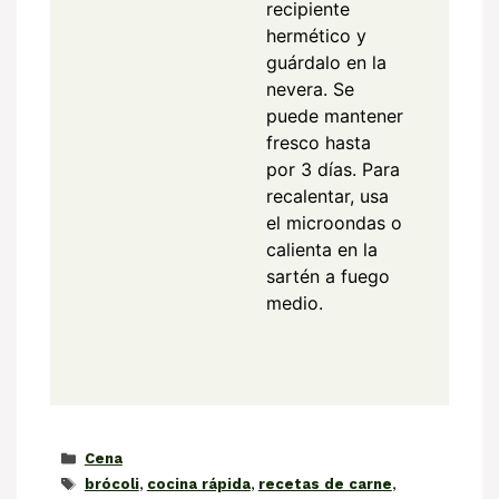
recipiente
hermético y
guárdalo en la
nevera. Se
puede mantener
fresco hasta
por 3 días. Para
recalentar, usa
el microondas o
calienta en la
sartén a fuego
medio.
Categorías
Cena
Etiquetas
brócoli
,
cocina rápida
,
recetas de carne
,