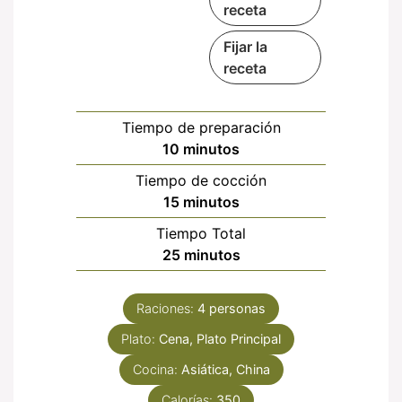
receta
Fijar la
receta
Tiempo de preparación
minutos
10
minutos
Tiempo de cocción
minutos
15
minutos
Tiempo Total
minutos
25
minutos
Raciones:
4
personas
Plato:
Cena, Plato Principal
Cocina:
Asiática, China
Calorías:
350