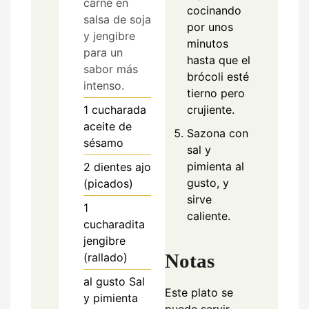
carne en
cocinando
salsa de soja
por unos
y jengibre
minutos
para un
hasta que el
sabor más
brócoli esté
intenso.
tierno pero
1
cucharada
crujiente.
aceite de
Sazona con
sésamo
sal y
pimienta al
2
dientes
ajo
gusto, y
(picados)
sirve
1
caliente.
cucharadita
jengibre
Notas
(rallado)
al gusto
Sal
Este plato se
y pimienta