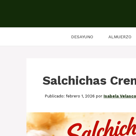
Saltar
al
contenido
DESAYUNO
ALMUERZO
Salchichas Cre
febrero 1, 2026
por
Isabela Velasc