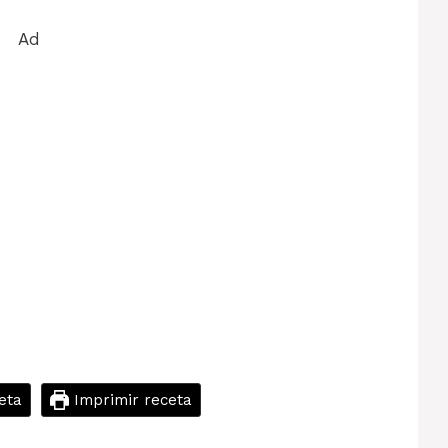
Ad
eta
Imprimir receta