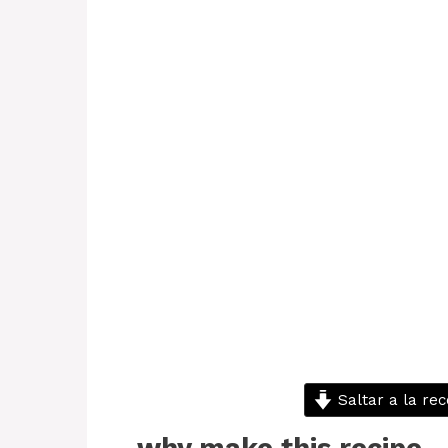
Saltar a la rec
why make this recipe