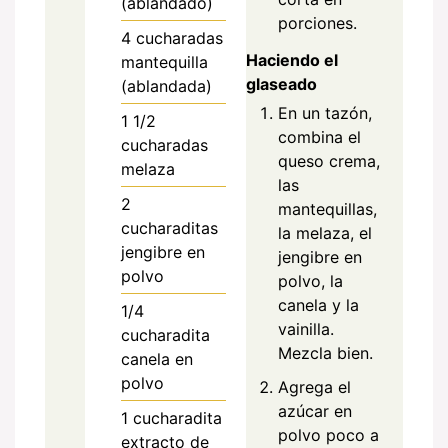
(ablandado)
porciones.
4
cucharadas
Haciendo el
mantequilla
glaseado
(ablandada)
En un tazón,
1 1/2
combina el
cucharadas
queso crema,
melaza
las
2
mantequillas,
cucharaditas
la melaza, el
jengibre en
jengibre en
polvo
polvo, la
canela y la
1/4
vainilla.
cucharadita
Mezcla bien.
canela en
polvo
Agrega el
azúcar en
1
cucharadita
polvo poco a
extracto de