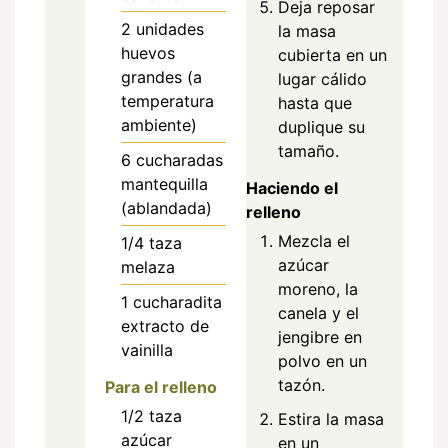
Deja reposar
2
unidades
la masa
huevos
cubierta en un
grandes (a
lugar cálido
temperatura
hasta que
ambiente)
duplique su
tamaño.
6
cucharadas
mantequilla
Haciendo el
(ablandada)
relleno
Mezcla el
1/4
taza
azúcar
melaza
moreno, la
1
cucharadita
canela y el
extracto de
jengibre en
vainilla
polvo en un
tazón.
Para el relleno
1/2
taza
Estira la masa
azúcar
en un