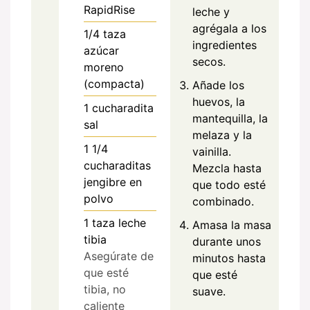
RapidRise
leche y
agrégala a los
1/4
taza
ingredientes
azúcar
secos.
moreno
(compacta)
Añade los
huevos, la
1
cucharadita
mantequilla, la
sal
melaza y la
1 1/4
vainilla.
cucharaditas
Mezcla hasta
jengibre en
que todo esté
polvo
combinado.
1
taza
leche
Amasa la masa
tibia
durante unos
Asegúrate de
minutos hasta
que esté
que esté
tibia, no
suave.
caliente