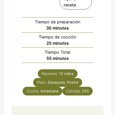
receta
Tiempo de preparación
minutos
30
minutos
Tiempo de cocción
minutos
25
minutos
Tiempo Total
minutos
55
minutos
Raciones:
12
rollos
Plato:
Desayuno, Postre
Cocina:
Americana
Calorías:
250