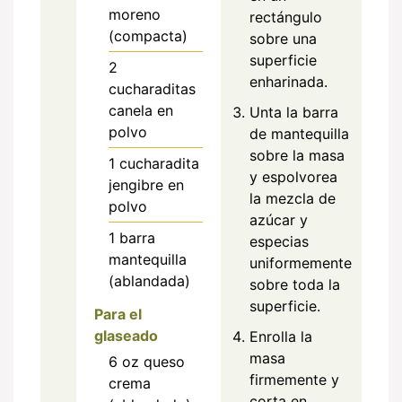
moreno
rectángulo
(compacta)
sobre una
superficie
2
enharinada.
cucharaditas
canela en
Unta la barra
polvo
de mantequilla
sobre la masa
1
cucharadita
y espolvorea
jengibre en
la mezcla de
polvo
azúcar y
1
barra
especias
mantequilla
uniformemente
(ablandada)
sobre toda la
superficie.
Para el
glaseado
Enrolla la
masa
6
oz
queso
firmemente y
crema
corta en