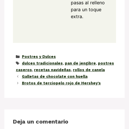
pasas al relleno
para un toque
extra.
Categorías
Postres y Dulces
Etiquetas
dulces tradicionales
,
pan de jengibre
,
postres
caseros
,
recetas navideñas
,
rollos de canela
Galletas de chocolate con huella
Brotos de terciopelo rojo de Hershey’s
Deja un comentario