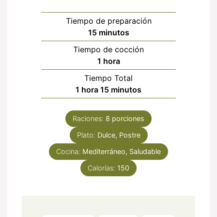
Tiempo de preparación
minutos
15
minutos
Tiempo de cocción
hora
1
hora
Tiempo Total
hora
minutos
1
hora
15
minutos
Raciones:
8
porciones
Plato:
Dulce, Postre
Cocina:
Mediterráneo, Saludable
Calorías:
150