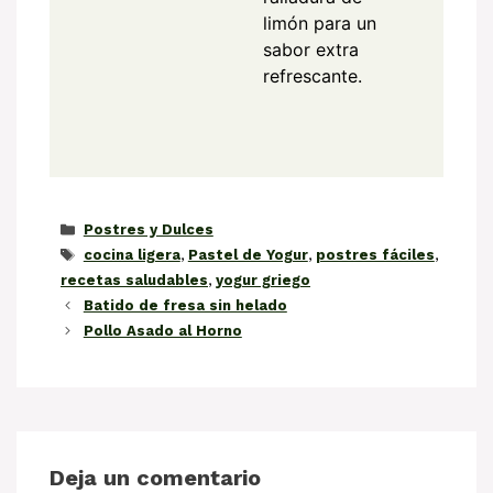
limón para un
sabor extra
refrescante.
Categorías
Postres y Dulces
Etiquetas
cocina ligera
,
Pastel de Yogur
,
postres fáciles
,
recetas saludables
,
yogur griego
Batido de fresa sin helado
Pollo Asado al Horno
Deja un comentario