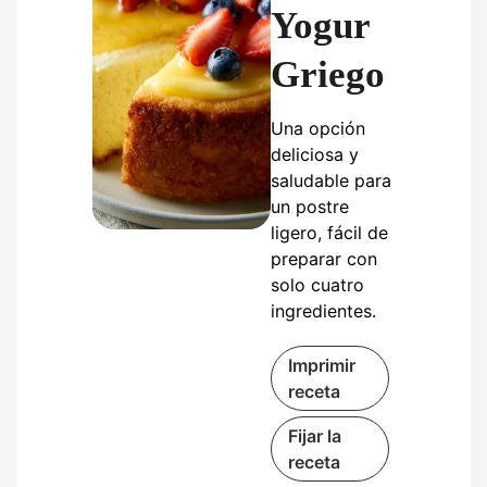
Yogur
Griego
Una opción
deliciosa y
saludable para
un postre
ligero, fácil de
preparar con
solo cuatro
ingredientes.
Imprimir
receta
Fijar la
receta