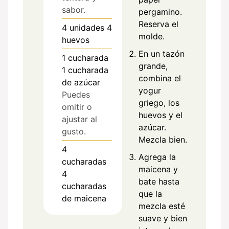
sabor.
pergamino.
Reserva el
4
unidades
4
molde.
huevos
En un tazón
1
cucharada
grande,
1 cucharada
combina el
de azúcar
yogur
Puedes
griego, los
omitir o
huevos y el
ajustar al
azúcar.
gusto.
Mezcla bien.
4
Agrega la
cucharadas
maicena y
4
bate hasta
cucharadas
que la
de maicena
mezcla esté
suave y bien