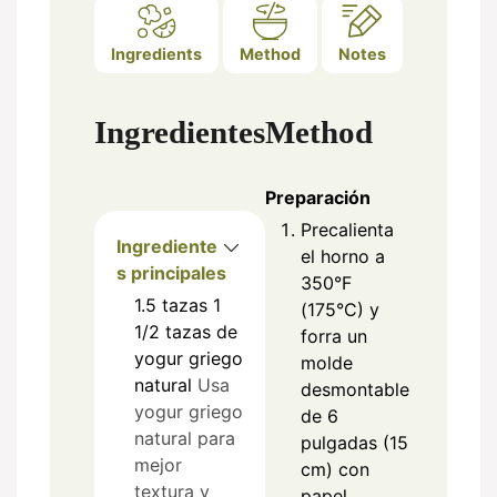
Ingredients
Method
Notes
Ingredientes
Method
Preparación
Precalienta
Ingrediente
el horno a
s principales
350°F
1.5
tazas
1
(175°C) y
1/2 tazas de
forra un
yogur griego
molde
natural
Usa
desmontable
yogur griego
de 6
natural para
pulgadas (15
mejor
cm) con
textura y
papel