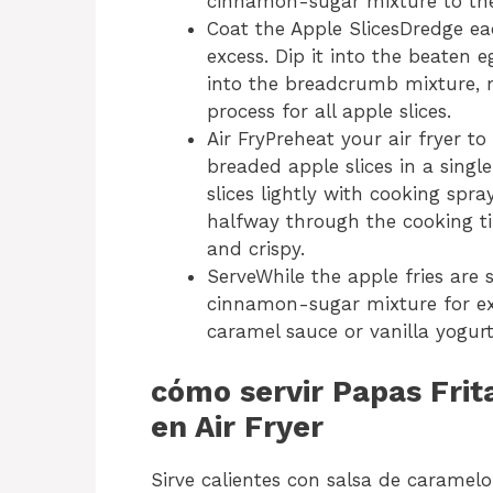
cinnamon-sugar mixture to th
Coat the Apple SlicesDredge eac
excess. Dip it into the beaten eg
into the breadcrumb mixture, m
process for all apple slices.
Air FryPreheat your air fryer t
breaded apple slices in a single
slices lightly with cooking spray
halfway through the cooking ti
and crispy.
ServeWhile the apple fries are 
cinnamon-sugar mixture for ex
caramel sauce or vanilla yogurt
cómo servir Papas Frit
en Air Fryer
Sirve calientes con salsa de caramelo