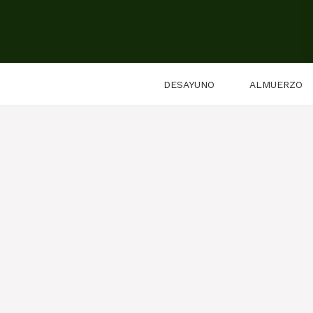
Saltar
al
contenido
DESAYUNO
ALMUERZO