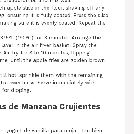
e breadcrumbs and mix well.
h apple slice in the flour, shaking off any
g, ensuring it is fully coated. Press the slice
aking sure it is evenly coated. Repeat the
o 375°F (190°C) for 3 minutes. Arrange the
 layer in the air fryer basket. Spray the
. Air fry for 8 to 10 minutes, flipping
me, until the apple fries are golden brown
still hot, sprinkle them with the remaining
tra sweetness. Serve immediately with
 for dipping.
as de Manzana Crujientes
 o yogurt de vainilla para mojar. También