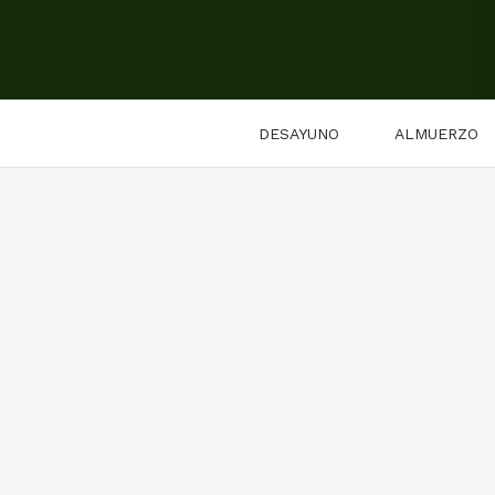
Saltar
al
contenido
DESAYUNO
ALMUERZO