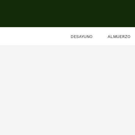
Saltar
al
contenido
DESAYUNO
ALMUERZO