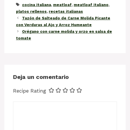
Etiquetas
cocina italiana
,
meatloaf
,
meatloaf italiano
,
platos rellenos
,
recetas italianas
Tazón de Salteado de Carne Molida Picante
con Verduras al Ajo y Arroz Humeante
Orégano con carne molida y orzo en salsa de
tomate
Deja un comentario
Recipe Rating
Comentario