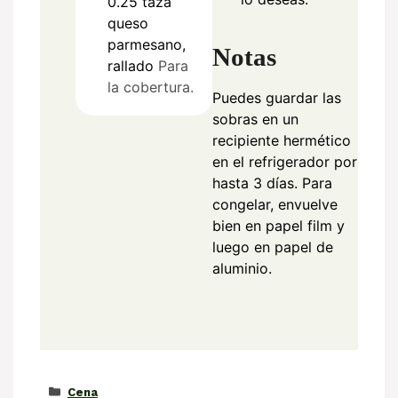
0.25
taza
queso
parmesano,
Notas
rallado
Para
la cobertura.
Puedes guardar las
sobras en un
recipiente hermético
en el refrigerador por
hasta 3 días. Para
congelar, envuelve
bien en papel film y
luego en papel de
aluminio.
Categorías
Cena