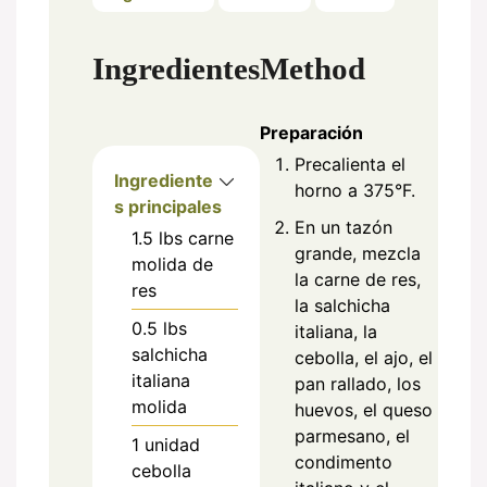
Ingredientes
Method
Preparación
Precalienta el
Ingrediente
horno a 375°F.
s principales
En un tazón
1.5
lbs
carne
grande, mezcla
molida de
la carne de res,
res
la salchicha
0.5
lbs
italiana, la
salchicha
cebolla, el ajo, el
italiana
pan rallado, los
molida
huevos, el queso
parmesano, el
1
unidad
condimento
cebolla