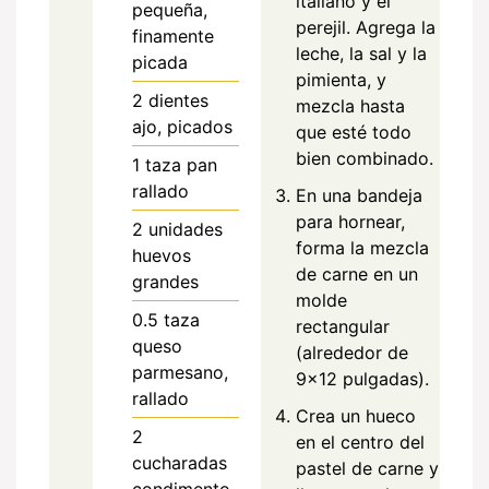
italiano y el
pequeña,
perejil. Agrega la
finamente
leche, la sal y la
picada
pimienta, y
2
dientes
mezcla hasta
ajo, picados
que esté todo
bien combinado.
1
taza
pan
rallado
En una bandeja
para hornear,
2
unidades
forma la mezcla
huevos
de carne en un
grandes
molde
0.5
taza
rectangular
queso
(alrededor de
parmesano,
9×12 pulgadas).
rallado
Crea un hueco
2
en el centro del
cucharadas
pastel de carne y