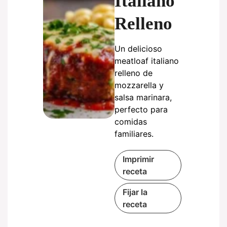
Italiano
Relleno
Un delicioso
meatloaf italiano
relleno de
mozzarella y
salsa marinara,
perfecto para
comidas
familiares.
Imprimir
receta
Fijar la
receta