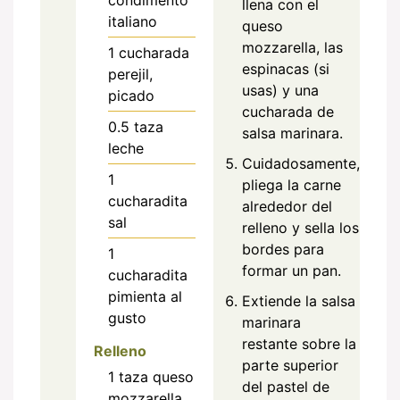
condimento
llena con el
italiano
queso
mozzarella, las
1
cucharada
espinacas (si
perejil,
usas) y una
picado
cucharada de
0.5
taza
salsa marinara.
leche
Cuidadosamente,
1
pliega la carne
cucharadita
alrededor del
sal
relleno y sella los
bordes para
1
formar un pan.
cucharadita
pimienta al
Extiende la salsa
gusto
marinara
restante sobre la
Relleno
parte superior
1
taza
queso
del pastel de
mozzarella,