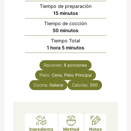
Tiempo de preparación
minutos
15
minutos
Tiempo de cocción
minutos
50
minutos
Tiempo Total
hora
minutos
1
hora
5
minutos
Raciones:
8
porciones
Plato:
Cena, Plato Principal
Cocina:
Italiana
Calorías:
350
Ingredients
Method
Notes