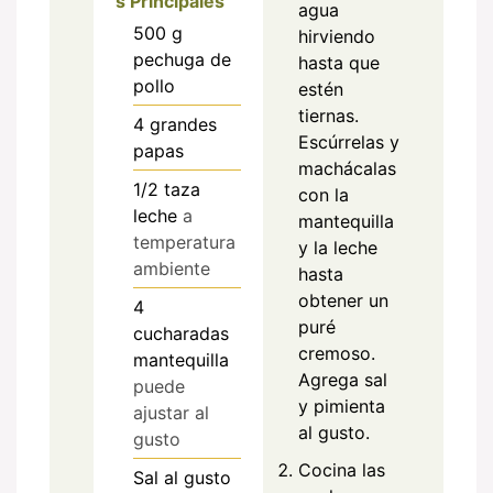
s Principales
agua
500
g
hirviendo
pechuga de
hasta que
pollo
estén
tiernas.
4
grandes
Escúrrelas y
papas
machácalas
1/2
taza
con la
leche
a
mantequilla
temperatura
y la leche
ambiente
hasta
obtener un
4
puré
cucharadas
cremoso.
mantequilla
Agrega sal
puede
y pimienta
ajustar al
al gusto.
gusto
Cocina las
Sal al gusto