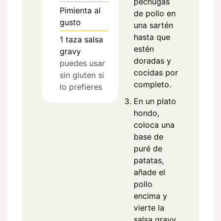
pechugas
Pimienta al
de pollo en
gusto
una sartén
hasta que
1
taza
salsa
estén
gravy
doradas y
puedes usar
cocidas por
sin gluten si
completo.
lo prefieres
En un plato
hondo,
coloca una
base de
puré de
patatas,
añade el
pollo
encima y
vierte la
salsa gravy.