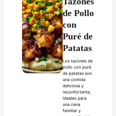
Tazones
de Pollo
con
Puré de
Patatas
Los tazones de
pollo con puré
de patatas son
una comida
deliciosa y
reconfortante,
ideales para
una cena
familiar y