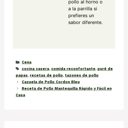
pollo al horno o
a la parrilla si
prefieres un
sabor diferente.
Categorías
Cena
Etiquetas
cocina casera
,
comida reconfortante
,
puré de
papas
,
recetas de pollo
,
tazones de pollo
Cazuela de Pollo Cordon Bleu
Receta de Pollo Mantequilla Rápido y Fácil en
Casa