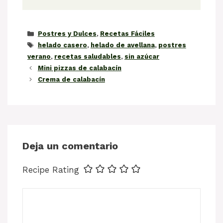
Categorías
Postres y Dulces
,
Recetas Fáciles
Etiquetas
helado casero
,
helado de avellana
,
postres
verano
,
recetas saludables
,
sin azúcar
Mini pizzas de calabacín
Crema de calabacín
Deja un comentario
Recipe Rating
Comentario