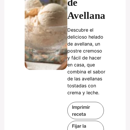
de
Avellana
Descubre el
delicioso helado
de avellana, un
postre cremoso
y fácil de hacer
en casa, que
combina el sabor
de las avellanas
tostadas con
crema y leche.
Imprimir
receta
Fijar la