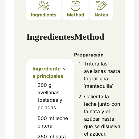
Ingredients
Method
Notes
Ingredientes
Method
Preparación
Tritura las
Ingrediente
avellanas hasta
s principales
lograr una
200
g
‘mantequilla’.
avellanas
Calienta la
tostadas y
leche junto con
peladas
la nata y el
500
ml
leche
azúcar hasta
entera
que se disuelva
el azúcar.
250
ml
nata