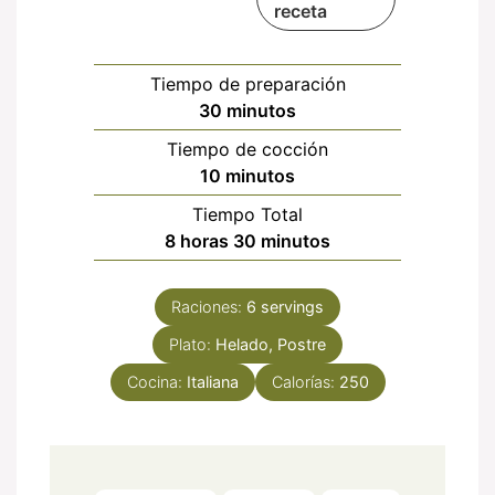
receta
Tiempo de preparación
minutos
30
minutos
Tiempo de cocción
minutos
10
minutos
Tiempo Total
horas
minutos
8
horas
30
minutos
Raciones:
6
servings
Plato:
Helado, Postre
Cocina:
Italiana
Calorías:
250