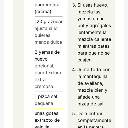
para montar
Si usas huevo,
(crema)
mezcla las
yemas en un
120
g
azúcar
bol y agrégales
ajusta si lo
lentamente la
quieres
mezcla caliente
menos dulce
mientras bates,
2
yemas de
para que no se
huevo
cuajen.
opcional,
Junta todo con
para textura
la mantequilla
extra
de avellana,
cremosa
mezcla bien y
1
pizca
sal
añade una
pequeña
pizca de sal.
unas gotas
Deja enfriar
extracto de
completamente
vainilla
en la nevera