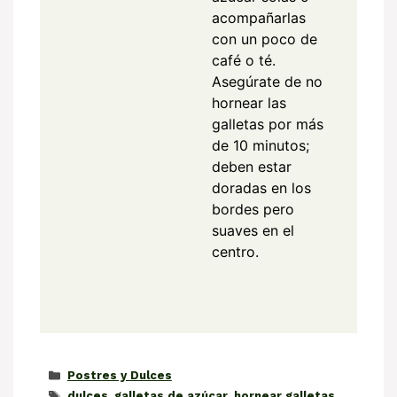
acompañarlas
con un poco de
café o té.
Asegúrate de no
hornear las
galletas por más
de 10 minutos;
deben estar
doradas en los
bordes pero
suaves en el
centro.
Categorías
Postres y Dulces
Etiquetas
dulces
,
galletas de azúcar
,
hornear galletas
,