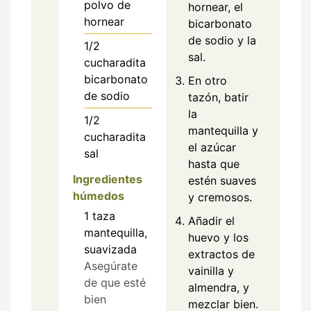
polvo de
hornear, el
hornear
bicarbonato
de sodio y la
1/2
sal.
cucharadita
bicarbonato
En otro
de sodio
tazón, batir
la
1/2
mantequilla y
cucharadita
el azúcar
sal
hasta que
Ingredientes
estén suaves
húmedos
y cremosos.
1
taza
Añadir el
mantequilla,
huevo y los
suavizada
extractos de
Asegúrate
vainilla y
de que esté
almendra, y
bien
mezclar bien.