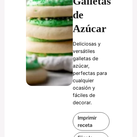
Galletas
de
Azúcar
Deliciosas y
versátiles
galletas de
azúcar,
perfectas para
cualquier
ocasión y
fáciles de
decorar.
Imprimir
receta