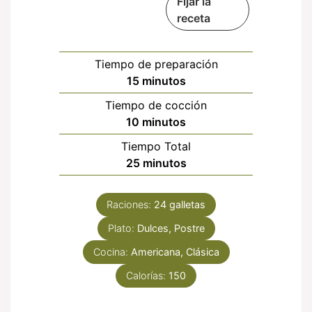
Fijar la
receta
Tiempo de preparación
minutos
15
minutos
Tiempo de cocción
minutos
10
minutos
Tiempo Total
minutos
25
minutos
Raciones:
24
galletas
Plato:
Dulces, Postre
Cocina:
Americana, Clásica
Calorías:
150