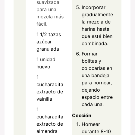
suavizada
Incorporar
para una
gradualmente
mezcla más
la mezcla de
fácil.
harina hasta
1 1/2
tazas
que esté bien
azúcar
combinada.
granulada
Formar
1
unidad
bolitas y
huevo
colocarlas en
una bandeja
1
para hornear,
cucharadita
dejando
extracto de
espacio entre
vainilla
cada una.
1
Cocción
cucharadita
extracto de
Hornear
almendra
durante 8-10