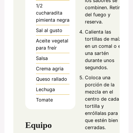
los sabores se
1/2
combinen. Retira
cucharadita
del fuego y
pimienta negra
reserva.
Sal al gusto
Calienta las
tortillas de maíz
Aceite vegetal
en un comal o en
para freír
una sartén
Salsa
durante unos
segundos.
Crema agria
Coloca una
Queso rallado
porción de la
Lechuga
mezcla en el
centro de cada
Tomate
tortilla y
enróllalas para
que estén bien
Equipo
cerradas.