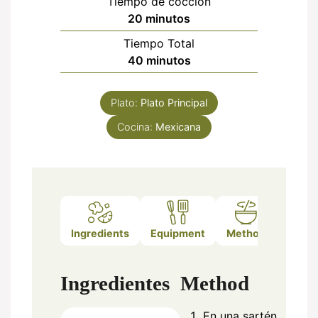
Tiempo de cocción
minutos
20
minutos
Tiempo Total
minutos
40
minutos
Plato:
Plato Principal
Cocina:
Mexicana
Ingredients
Equipment
Method
Ingredientes
Method
En una sartén