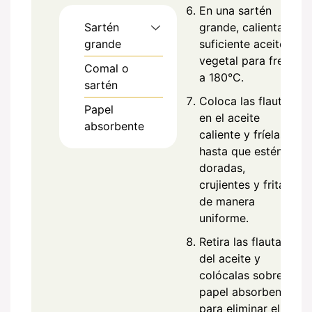
En una sartén
Sartén
grande, calienta
grande
suficiente aceite
vegetal para freír
Comal o
a 180°C.
sartén
Coloca las flautas
Papel
en el aceite
absorbente
caliente y fríelas
hasta que estén
doradas,
crujientes y fritas
de manera
uniforme.
Retira las flautas
del aceite y
colócalas sobre
papel absorbente
para eliminar el