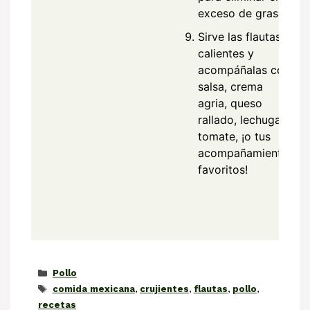
exceso de grasa.
Sirve las flautas
calientes y
acompáñalas con
salsa, crema
agria, queso
rallado, lechuga y
tomate, ¡o tus
acompañamientos
favoritos!
Categorías
Pollo
Etiquetas
comida mexicana
,
crujientes
,
flautas
,
pollo
,
recetas