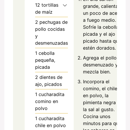
12
tortillas
grande, calienta
de maíz
un poco de aceite
a fuego medio.
2
pechugas de
Sofríe la cebolla
pollo cocidas
picada y el ajo
y
picado hasta que
desmenuzadas
estén dorados.
1
cebolla
Agrega el pollo
pequeña,
desmenuzado y
picada
mezcla bien.
2
dientes de
Incorpora el
ajo, picados
comino, el chile
1
cucharadita
en polvo, la
comino en
pimienta negra y
polvo
la sal al gusto.
Cocina unos
1
cucharadita
minutos para que
chile en polvo