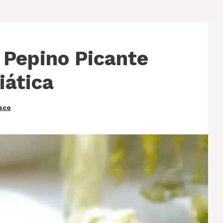
 Pepino Picante
iática
asco