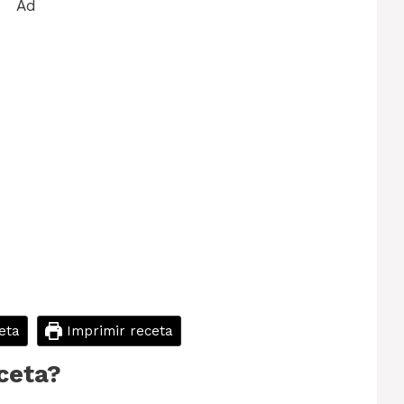
Ad
eta
Imprimir receta
ceta?