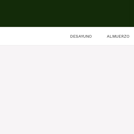
Saltar
al
contenido
DESAYUNO
ALMUERZO