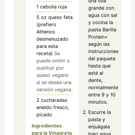
una olla
1
cebolla roja
grande con
agua con sal
5
oz
queso feta
y cocina la
(prefiero
pasta Barilla
Athenos
Protein+
desmenuzado
según las
para esta
instrucciones
receta)
Se
del paquete
puede omitir o
hasta que
sustituir por
esté al
queso vegano
dente,
si se desea una
normalmente
versión vegana.
entre 9 y 10
2
cucharadas
minutos.
eneldo fresco,
Escurre la
picado
pasta y
Ingredientes
enjuágala
para la Vinagreta
bajo agua