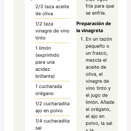
fría para que
2/3
taza
aceite
se enfríe.
de oliva
Preparación de
1/2
taza
la vinagreta
vinagre de vino
tinto
En un tazón
pequeño o
1
limón
un frasco,
(exprimido
mezcla el
para una
aceite de
acidez
oliva, el
brillante)
vinagre de
1
cucharada
vino tinto y
orégano
el jugo de
limón. Añade
1/2
cucharadita
el orégano,
ajo en polvo
el ajo en
1/4
cucharadita
polvo, la sal
sal
y la