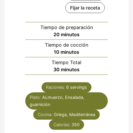
Fijar la receta
Tiempo de preparación
minutos
20
minutos
Tiempo de cocción
minutos
10
minutos
Tiempo Total
minutos
30
minutos
Raciones:
6
servings
Plato:
ALmuerzo, Ensalada,
guarnición
Cocina:
Griega, Mediterránea
Calorías:
350