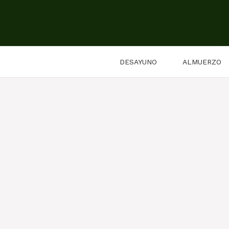
Saltar
al
contenido
DESAYUNO
ALMUERZO