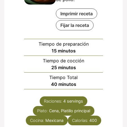
Imprimir receta
Fijar la receta
Tiempo de preparación
minutos
15
minutos
Tiempo de cocción
minutos
25
minutos
Tiempo Total
minutos
40
minutos
Raciones:
4
servings
Plato:
Cena, Platillo principal
Cocina:
Mexicana
Calorías:
400