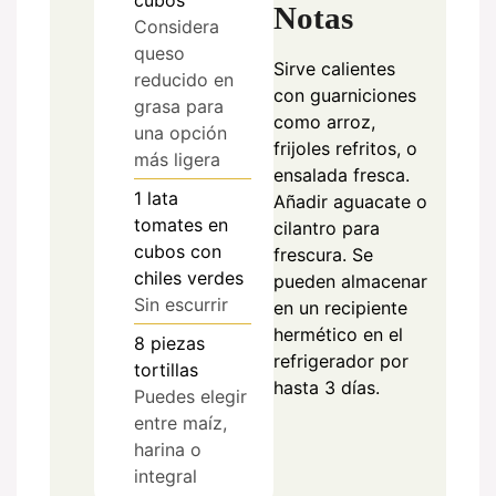
cubos
Notas
Considera
queso
Sirve calientes
reducido en
con guarniciones
grasa para
como arroz,
una opción
frijoles refritos, o
más ligera
ensalada fresca.
1
lata
Añadir aguacate o
tomates en
cilantro para
cubos con
frescura. Se
chiles verdes
pueden almacenar
Sin escurrir
en un recipiente
hermético en el
8
piezas
refrigerador por
tortillas
hasta 3 días.
Puedes elegir
entre maíz,
harina o
integral