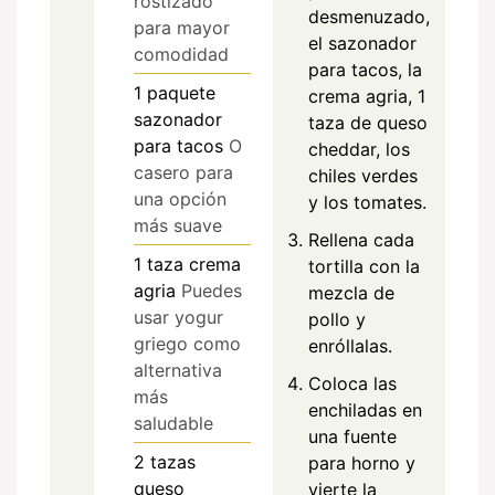
rostizado
desmenuzado,
para mayor
el sazonador
comodidad
para tacos, la
1
paquete
crema agria, 1
sazonador
taza de queso
para tacos
O
cheddar, los
casero para
chiles verdes
una opción
y los tomates.
más suave
Rellena cada
1
taza
crema
tortilla con la
agria
Puedes
mezcla de
usar yogur
pollo y
griego como
enróllalas.
alternativa
Coloca las
más
enchiladas en
saludable
una fuente
2
tazas
para horno y
queso
vierte la