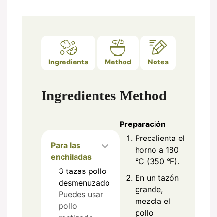
Ingredients
Method
Notes
Ingredientes
Method
Preparación
Precalienta el
Para las
horno a 180
enchiladas
°C (350 °F).
3
tazas
pollo
En un tazón
desmenuzado
grande,
Puedes usar
mezcla el
pollo
pollo