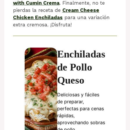
with Cumin Crema
. Finalmente, no te
pierdas la receta de
Cream Cheese
Chicken Enchiladas
para una variación
extra cremosa. ¡Disfruta!
Enchiladas
de Pollo
Queso
Deliciosas y fáciles
de preparar,
perfectas para cenas
rápidas,
aprovechando sobras
de pollo.