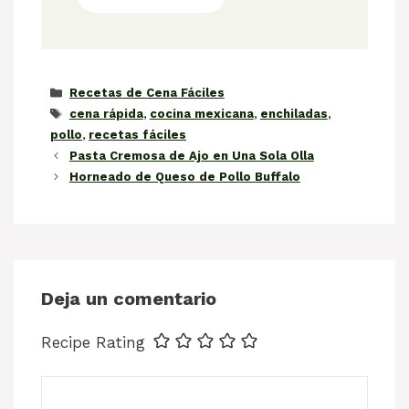
Categorías
Recetas de Cena Fáciles
Etiquetas
cena rápida
,
cocina mexicana
,
enchiladas
,
pollo
,
recetas fáciles
Pasta Cremosa de Ajo en Una Sola Olla
Horneado de Queso de Pollo Buffalo
Deja un comentario
Recipe Rating
Comentario