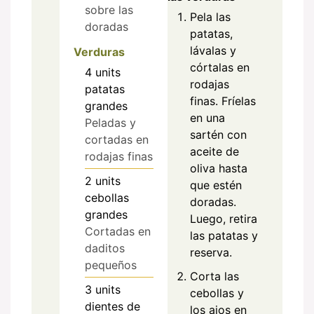
sobre las
Pela las
doradas
patatas,
lávalas y
Verduras
córtalas en
4
units
rodajas
patatas
finas. Fríelas
grandes
en una
Peladas y
sartén con
cortadas en
aceite de
rodajas finas
oliva hasta
2
units
que estén
cebollas
doradas.
grandes
Luego, retira
Cortadas en
las patatas y
daditos
reserva.
pequeños
Corta las
3
units
cebollas y
dientes de
los ajos en