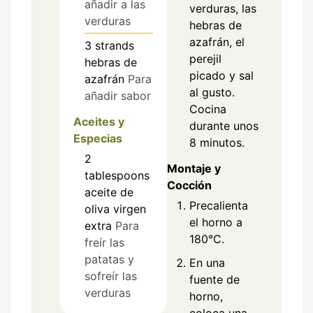
añadir a las
verduras, las
verduras
hebras de
azafrán, el
3
strands
perejil
hebras de
picado y sal
azafrán
Para
al gusto.
añadir sabor
Cocina
Aceites y
durante unos
Especias
8 minutos.
2
Montaje y
tablespoons
Cocción
aceite de
Precalienta
oliva virgen
el horno a
extra
Para
180°C.
freír las
patatas y
En una
sofreír las
fuente de
verduras
horno,