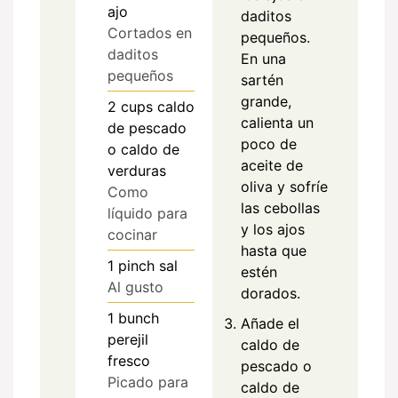
ajo
daditos
Cortados en
pequeños.
daditos
En una
pequeños
sartén
grande,
2
cups
caldo
calienta un
de pescado
poco de
o caldo de
aceite de
verduras
oliva y sofríe
Como
las cebollas
líquido para
y los ajos
cocinar
hasta que
1
pinch
sal
estén
Al gusto
dorados.
1
bunch
Añade el
perejil
caldo de
fresco
pescado o
Picado para
caldo de