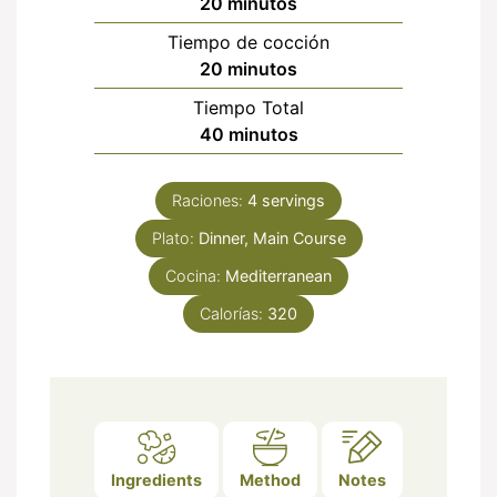
minutos
20
minutos
Tiempo de cocción
minutos
20
minutos
Tiempo Total
minutos
40
minutos
Raciones:
4
servings
Plato:
Dinner, Main Course
Cocina:
Mediterranean
Calorías:
320
Ingredients
Method
Notes