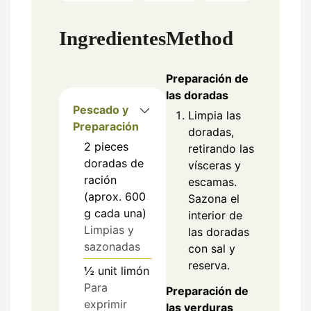
Ingredientes
Method
Preparación de
las doradas
Pescado y
Limpia las
Preparación
doradas,
2
pieces
retirando las
doradas de
vísceras y
ración
escamas.
(aprox. 600
Sazona el
g cada una)
interior de
Limpias y
las doradas
sazonadas
con sal y
reserva.
½
unit
limón
Para
Preparación de
exprimir
las verduras