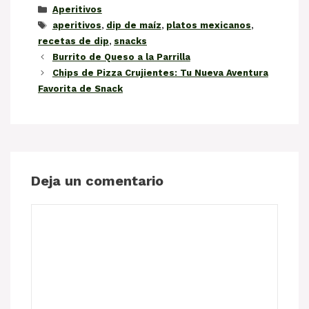
Categorías
Aperitivos
Etiquetas
aperitivos
,
dip de maíz
,
platos mexicanos
,
recetas de dip
,
snacks
Burrito de Queso a la Parrilla
Chips de Pizza Crujientes: Tu Nueva Aventura
Favorita de Snack
Deja un comentario
Comentario