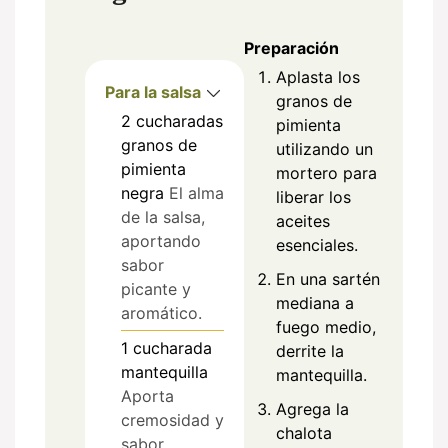
Preparación
Aplasta los
Para la salsa
granos de
2
cucharadas
pimienta
granos de
utilizando un
pimienta
mortero para
negra
El alma
liberar los
de la salsa,
aceites
aportando
esenciales.
sabor
En una sartén
picante y
mediana a
aromático.
fuego medio,
1
cucharada
derrite la
mantequilla
mantequilla.
Aporta
Agrega la
cremosidad y
chalota
sabor.