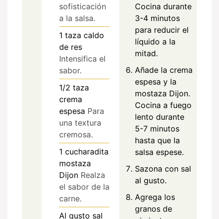
Cocina durante
sofisticación
3-4 minutos
a la salsa.
para reducir el
1
taza
caldo
líquido a la
de res
mitad.
Intensifica el
Añade la crema
sabor.
espesa y la
1/2
taza
mostaza Dijon.
crema
Cocina a fuego
espesa
Para
lento durante
una textura
5-7 minutos
cremosa.
hasta que la
1
cucharadita
salsa espese.
mostaza
Sazona con sal
Dijon
Realza
al gusto.
el sabor de la
Agrega los
carne.
granos de
Al gusto
sal