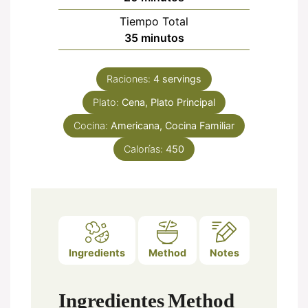
Tiempo Total
minutos
35
minutos
Raciones:
4
servings
Plato:
Cena, Plato Principal
Cocina:
Americana, Cocina Familiar
Calorías:
450
Ingredients
Method
Notes
Ingredientes
Method