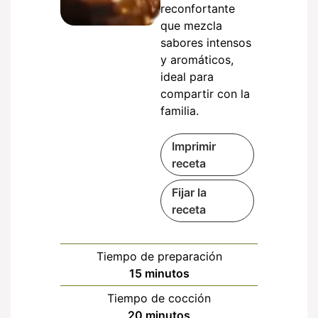
reconfortante
que mezcla
sabores intensos
y aromáticos,
ideal para
compartir con la
familia.
Imprimir
receta
Fijar la
receta
Tiempo de preparación
minutos
15
minutos
Tiempo de cocción
minutos
20
minutos