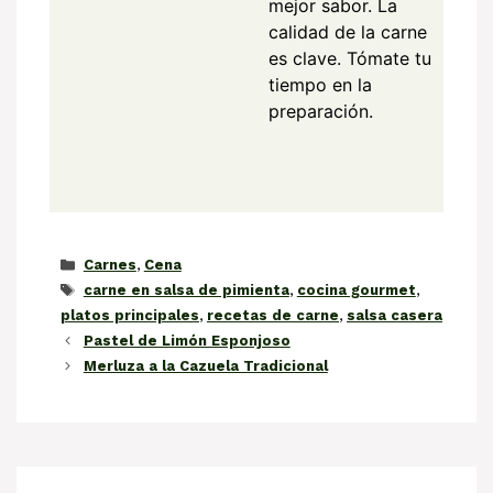
mejor sabor. La
calidad de la carne
es clave. Tómate tu
tiempo en la
preparación.
Categorías
Carnes
,
Cena
Etiquetas
carne en salsa de pimienta
,
cocina gourmet
,
platos principales
,
recetas de carne
,
salsa casera
Pastel de Limón Esponjoso
Merluza a la Cazuela Tradicional