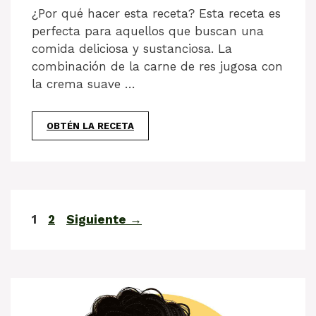
¿Por qué hacer esta receta? Esta receta es
perfecta para aquellos que buscan una
comida deliciosa y sustanciosa. La
combinación de la carne de res jugosa con
la crema suave …
OBTÉN LA RECETA
Página
Página
1
2
Siguiente
→