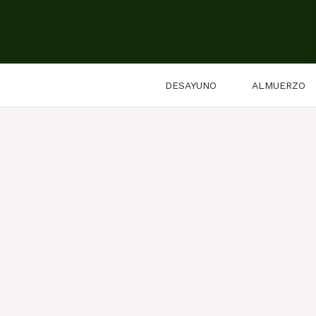
Saltar
al
contenido
DESAYUNO
ALMUERZO