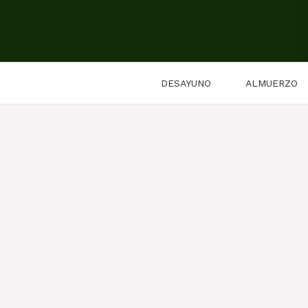
Saltar
al
contenido
DESAYUNO
ALMUERZO