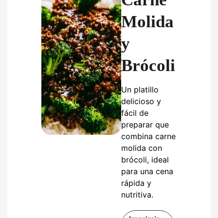
Molida
y
Brócoli
Un platillo
delicioso y
fácil de
preparar que
combina carne
molida con
brócoli, ideal
para una cena
rápida y
nutritiva.