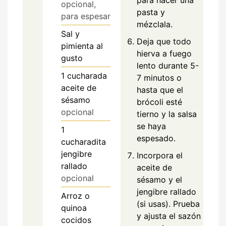
para hacer una
opcional,
pasta y
para espesar
mézclala.
Sal y
Deja que todo
pimienta al
hierva a fuego
gusto
lento durante 5-
1
cucharada
7 minutos o
aceite de
hasta que el
sésamo
brócoli esté
opcional
tierno y la salsa
se haya
1
espesado.
cucharadita
jengibre
Incorpora el
rallado
aceite de
opcional
sésamo y el
jengibre rallado
Arroz o
(si usas). Prueba
quinoa
y ajusta el sazón
cocidos