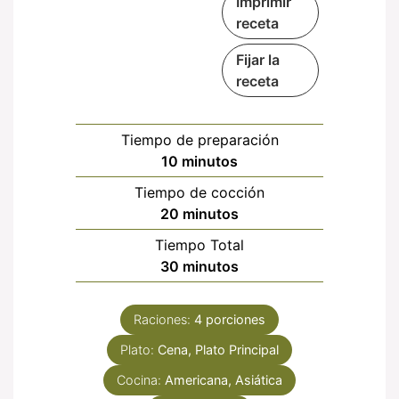
Imprimir
receta
Fijar la
receta
Tiempo de preparación
minutos
10
minutos
Tiempo de cocción
minutos
20
minutos
Tiempo Total
minutos
30
minutos
Raciones:
4
porciones
Plato:
Cena, Plato Principal
Cocina:
Americana, Asiática