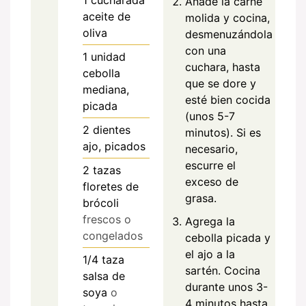
Añade la carne
aceite de
molida y cocina,
oliva
desmenuzándola
con una
1
unidad
cuchara, hasta
cebolla
que se dore y
mediana,
esté bien cocida
picada
(unos 5-7
2
dientes
minutos). Si es
ajo, picados
necesario,
escurre el
2
tazas
exceso de
floretes de
grasa.
brócoli
frescos o
Agrega la
congelados
cebolla picada y
el ajo a la
1/4
taza
sartén. Cocina
salsa de
durante unos 3-
soya
o
4 minutos hasta