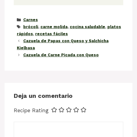
Categorías
Carnes
Etiquetas
brócoli
,
carne molida
,
cocina saludable
,
platos
rápidos
,
recetas fáciles
Cazuela de Papas con Queso y Salchicha
Kielbasa
Cazuela de Carne Picada con Queso
Deja un comentario
Recipe Rating
Comentario