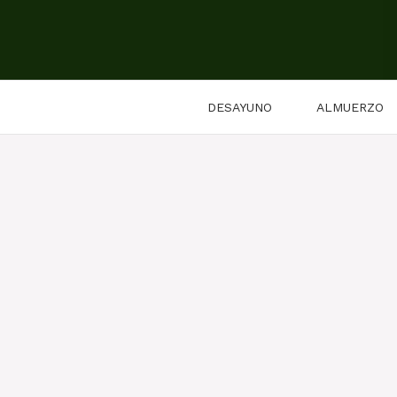
Saltar
al
contenido
DESAYUNO
ALMUERZO