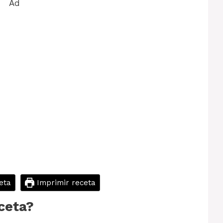
Ad
eta
Imprimir receta
ceta?