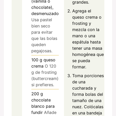
(vainilla o
grandes.
chocolate),
Agrega el
desmenuzado
queso crema o
Usa pastel
frosting y
bien seco
mezcla con la
para evitar
mano o una
que las bolas
espátula hasta
queden
tener una masa
pegajosas.
homogénea que
100
g
queso
se pueda
crema
O 120
formar.
g de frosting
Toma porciones
(buttercream)
de una
si prefieres.
cucharada y
200
g
forma bolas del
chocolate
tamaño de una
blanco para
nuez. Colócalas
fundir
Añade
en una bandeja