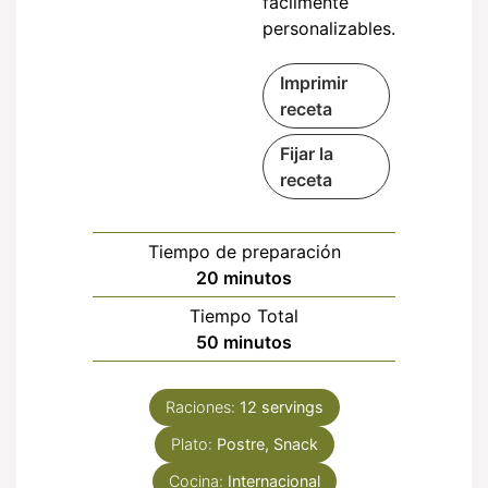
fácilmente
personalizables.
Imprimir
receta
Fijar la
receta
Tiempo de preparación
minutos
20
minutos
Tiempo Total
minutos
50
minutos
Raciones:
12
servings
Plato:
Postre, Snack
Cocina:
Internacional