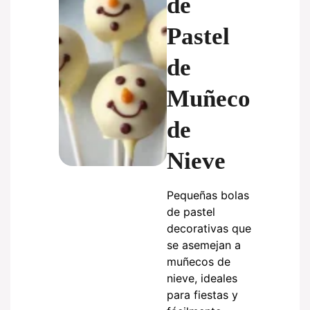
de
Pastel
de
Muñeco
de
Nieve
Pequeñas bolas
de pastel
decorativas que
se asemejan a
muñecos de
nieve, ideales
para fiestas y