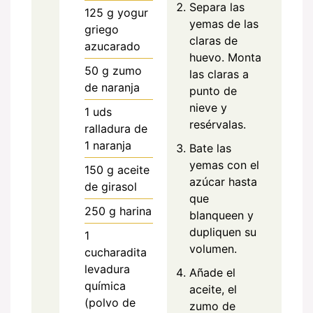
Separa las
125
g
yogur
yemas de las
griego
claras de
azucarado
huevo. Monta
50
g
zumo
las claras a
de naranja
punto de
nieve y
1
uds
resérvalas.
ralladura de
1 naranja
Bate las
yemas con el
150
g
aceite
azúcar hasta
de girasol
que
250
g
harina
blanqueen y
dupliquen su
1
volumen.
cucharadita
levadura
Añade el
química
aceite, el
(polvo de
zumo de