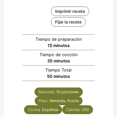
Imprimir receta
Fijar la receta
Tiempo de preparación
minutos
15
minutos
Tiempo de cocción
minutos
35
minutos
Tiempo Total
minutos
50
minutos
Raciones:
10
porciones
Plato:
Merenda, Postre
Cocina:
Española
Calorías:
250