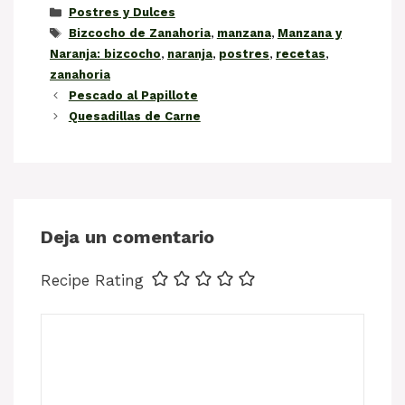
Categorías
Postres y Dulces
Etiquetas
Bizcocho de Zanahoria
,
manzana
,
Manzana y
Naranja: bizcocho
,
naranja
,
postres
,
recetas
,
zanahoria
Pescado al Papillote
Quesadillas de Carne
Deja un comentario
Recipe Rating
Comentario