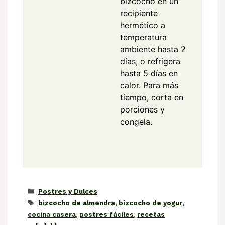
bizcocho en un
recipiente
hermético a
temperatura
ambiente hasta 2
días, o refrigera
hasta 5 días en
calor. Para más
tiempo, corta en
porciones y
congela.
Categorías
Postres y Dulces
Etiquetas
bizcocho de almendra
,
bizcocho de yogur
,
cocina casera
,
postres fáciles
,
recetas