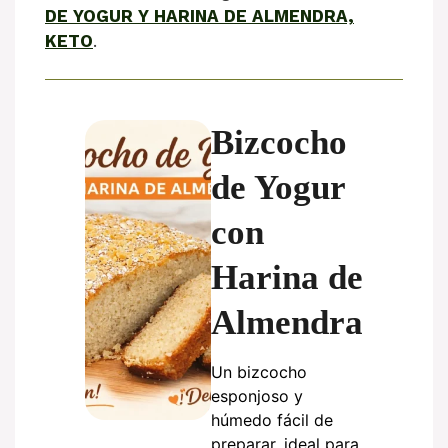
DE YOGUR Y HARINA DE ALMENDRA,
KETO
.
Bizcocho
de Yogur
con
Harina de
Almendra
Un bizcocho
esponjoso y
húmedo fácil de
preparar, ideal para