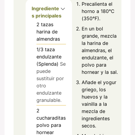
Precalienta el
Ingrediente
horno a 180°C
s principales
(350°F).
2
tazas
En un bol
harina de
grande, mezcla
almendras
la harina de
1/3
taza
almendras, el
endulzante
endulzante, el
(Splenda)
Se
polvo para
puede
hornear y la sal.
sustituir por
Añade el yogur
otro
griego, los
endulzante
huevos y la
granulable.
vainilla a la
2
mezcla de
cucharaditas
ingredientes
polvo para
secos.
hornear