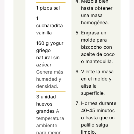
Mezcla bien
1
pizca
sal
hasta obtener
una masa
1
homogénea.
cucharadita
Engrasa un
vainilla
molde para
160
g
yogur
bizcocho con
griego
aceite de coco
natural sin
o mantequilla.
azúcar
Vierte la masa
Genera más
en el molde y
humedad y
alisa la
densidad.
superficie.
3
unidad
Hornea durante
huevos
40-45 minutos
grandes
A
o hasta que un
temperatura
palillo salga
ambiente
limpio.
para mejor