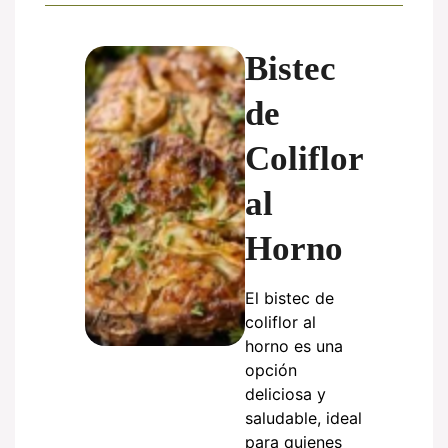
Bistec
de
Coliflor
al
Horno
El bistec de
coliflor al
horno es una
opción
deliciosa y
saludable, ideal
para quienes