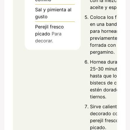
con la mezcla de
aceite y especias.
Sal y pimienta al
gusto
Coloca los filetes
en una bandeja
Perejil fresco
para hornear
picado
Para
previamente
decorar.
forrada con papel
pergamino.
Hornea durante
25-30 minutos, o
hasta que los
bistecs de coliflor
estén dorados y
tiernos.
Sirve caliente,
decorado con
perejil fresco
picado.