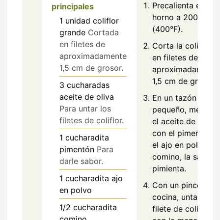
Precalienta el
principales
horno a 200°C
1
unidad
coliflor
(400°F).
grande
Cortada
en filetes de
Corta la coliflor
aproximadamente
en filetes de
1,5 cm de grosor.
aproximadamente
1,5 cm de grosor.
3
cucharadas
aceite de oliva
En un tazón
Para untar los
pequeño, mezcla
filetes de coliflor.
el aceite de oliva
con el pimentón,
1
cucharadita
el ajo en polvo, el
pimentón
Para
comino, la sal y la
darle sabor.
pimienta.
1
cucharadita
ajo
Con un pincel de
en polvo
cocina, unta cada
1/2
cucharadita
filete de coliflor
comino