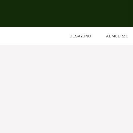
Saltar
al
contenido
DESAYUNO
ALMUERZO