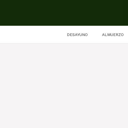
Saltar
al
contenido
DESAYUNO
ALMUERZO