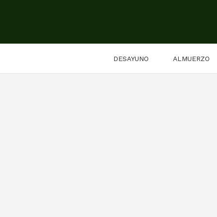
Saltar
al
contenido
DESAYUNO
ALMUERZO