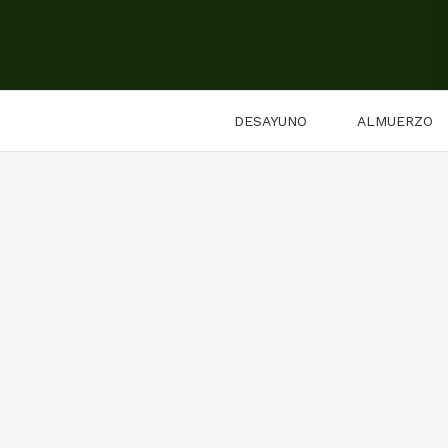
Saltar
al
contenido
DESAYUNO
ALMUERZO