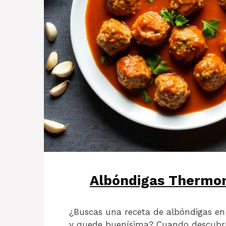
Albóndigas Thermomi
¿Buscas una receta de albóndigas e
y quede buenísima? Cuando descubrí 