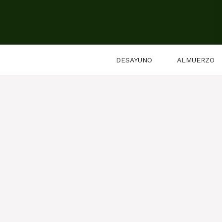
Saltar
al
contenido
DESAYUNO
ALMUERZO