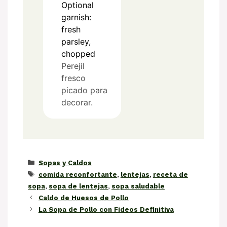
Optional
garnish:
fresh
parsley,
chopped
Perejil
fresco
picado para
decorar.
Categorías
Sopas y Caldos
Etiquetas
comida reconfortante
,
lentejas
,
receta de
sopa
,
sopa de lentejas
,
sopa saludable
Caldo de Huesos de Pollo
La Sopa de Pollo con Fideos Definitiva