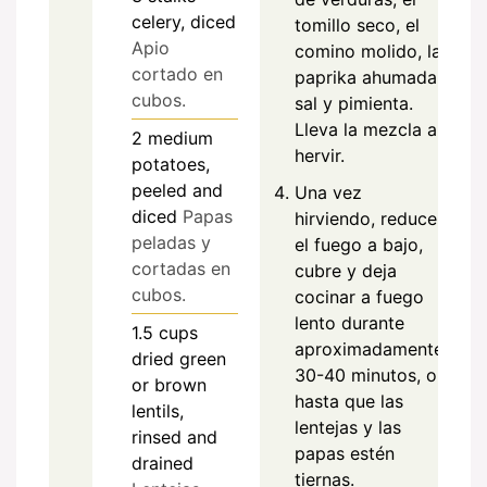
celery, diced
tomillo seco, el
Apio
comino molido, la
cortado en
paprika ahumada,
cubos.
sal y pimienta.
Lleva la mezcla a
2
medium
hervir.
potatoes,
peeled and
Una vez
diced
Papas
hirviendo, reduce
peladas y
el fuego a bajo,
cortadas en
cubre y deja
cubos.
cocinar a fuego
lento durante
1.5
cups
aproximadamente
dried green
30-40 minutos, o
or brown
hasta que las
lentils,
lentejas y las
rinsed and
papas estén
drained
tiernas.