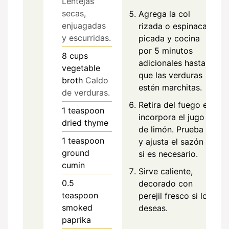
Lentejas
secas,
Agrega la col
enjuagadas
rizada o espinaca
y escurridas.
picada y cocina
por 5 minutos
8
cups
adicionales hasta
vegetable
que las verduras
broth
Caldo
estén marchitas.
de verduras.
Retira del fuego e
1
teaspoon
incorpora el jugo
dried thyme
de limón. Prueba
1
teaspoon
y ajusta el sazón
ground
si es necesario.
cumin
Sirve caliente,
0.5
decorado con
teaspoon
perejil fresco si lo
smoked
deseas.
paprika