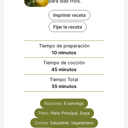
para días fríos.
Imprimir receta
Fijar la receta
Tiempo de preparación
minutos
10
minutos
Tiempo de cocción
minutos
45
minutos
Tiempo Total
minutos
55
minutos
Raciones:
6
servings
Plato:
Plato Principal, Sopa
Cocina:
Saludable, Vegetariano