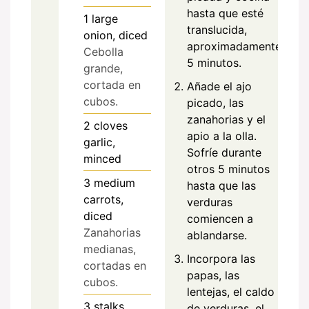
hasta que esté
1
large
translucida,
onion, diced
aproximadamente
Cebolla
5 minutos.
grande,
cortada en
Añade el ajo
cubos.
picado, las
zanahorias y el
2
cloves
apio a la olla.
garlic,
Sofríe durante
minced
otros 5 minutos
3
medium
hasta que las
carrots,
verduras
diced
comiencen a
Zanahorias
ablandarse.
medianas,
Incorpora las
cortadas en
papas, las
cubos.
lentejas, el caldo
3
stalks
de verduras, el