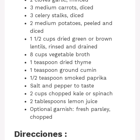
3 medium carrots, diced
3 celery stalks, diced
2 medium potatoes, peeled and
diced
1 1/2 cups dried green or brown
lentils, rinsed and drained
8 cups vegetable broth
1 teaspoon dried thyme
1 teaspoon ground cumin
1/2 teaspoon smoked paprika
Salt and pepper to taste
2 cups chopped kale or spinach
2 tablespoons lemon juice
Optional garnish: fresh parsley,
chopped
Direcciones :