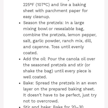
225°F (107°C) and line a baking
sheet with parchment paper for
easy cleanup.
Season the pretzels: In a large
mixing bowl or resealable bag,
combine the pretzels, lemon pepper,
salt, garlic powder, ranch mix, dill,
and cayenne. Toss until evenly
coated.
Add the oil: Pour the canola oil over
the seasoned pretzels and stir (or
shake the bag) until every piece is
well coated.
Bake: Spread the pretzels in an even
layer on the prepared baking sheet.
It doesn’t have to be perfect, just try
not to overcrowd.
Stir and bake: Bake for 20–30