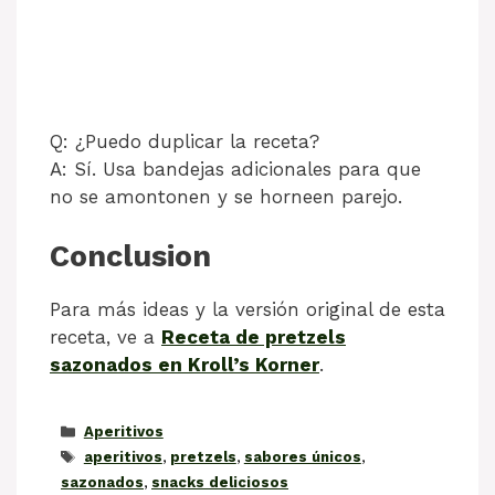
Q: ¿Puedo duplicar la receta?
A: Sí. Usa bandejas adicionales para que
no se amontonen y se horneen parejo.
Conclusion
Para más ideas y la versión original de esta
receta, ve a
Receta de pretzels
sazonados en Kroll’s Korner
.
Categorías
Aperitivos
Etiquetas
aperitivos
,
pretzels
,
sabores únicos
,
sazonados
,
snacks deliciosos