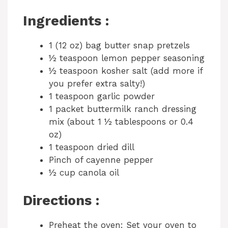
Ingredients :
1 (12 oz) bag butter snap pretzels
½ teaspoon lemon pepper seasoning
½ teaspoon kosher salt (add more if
you prefer extra salty!)
1 teaspoon garlic powder
1 packet buttermilk ranch dressing
mix (about 1 ½ tablespoons or 0.4
oz)
1 teaspoon dried dill
Pinch of cayenne pepper
½ cup canola oil
Directions :
Preheat the oven: Set your oven to