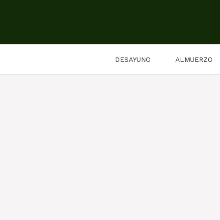
Saltar
al
contenido
DESAYUNO
ALMUERZO