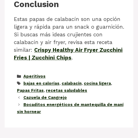
Conclusion
Estas papas de calabacín son una opción
ligera y rápida para un snack o guarnición.
Si buscas más ideas crujientes con
calabacín y air fryer, revisa esta receta
similar:
Crispy Healthy Air Fryer Zucchini
Fries | Zucchini Chips
.
Categorías
Aperitivos
Etiquetas
bajas en calorías
,
calabacín
,
cocina ligera
,
Papas Fritas
,
recetas saludables
Cazuela de Cangrejo
Bocaditos energéticos de mantequilla de maní
sin hornear