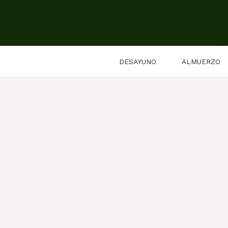
Saltar
al
contenido
DESAYUNO
ALMUERZO