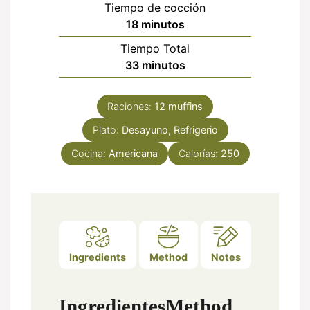
Tiempo de cocción
minutos
18
minutos
Tiempo Total
minutos
33
minutos
Raciones:
12
muffins
Plato:
Desayuno, Refrigerio
Cocina:
Americana
Calorías:
250
Ingredients
Method
Notes
Ingredientes
Method