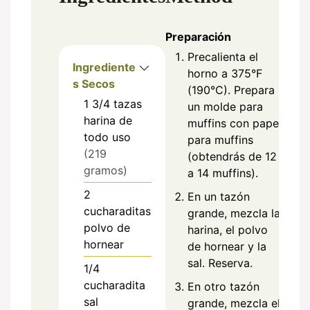
Preparación
Precalienta el
Ingrediente
horno a 375°F
s Secos
(190°C). Prepara
1 3/4
tazas
un molde para
harina de
muffins con papel
todo uso
para muffins
(219
(obtendrás de 12
gramos)
a 14 muffins).
2
En un tazón
cucharaditas
grande, mezcla la
polvo de
harina, el polvo
hornear
de hornear y la
sal. Reserva.
1/4
cucharadita
En otro tazón
sal
grande, mezcla el