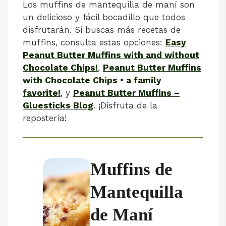
Los muffins de mantequilla de maní son
un delicioso y fácil bocadillo que todos
disfrutarán. Si buscas más recetas de
muffins, consulta estas opciones:
Easy
Peanut Butter Muffins with and without
Chocolate Chips!
,
Peanut Butter Muffins
with Chocolate Chips • a family
favorite!
, y
Peanut Butter Muffins –
Gluesticks Blog
. ¡Disfruta de la
repostería!
Muffins de
Mantequilla
de Maní