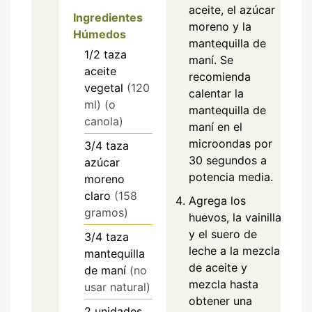
aceite, el azúcar
Ingredientes
moreno y la
Húmedos
mantequilla de
1/2
taza
maní. Se
aceite
recomienda
vegetal
(120
calentar la
ml) (o
mantequilla de
canola)
maní en el
microondas por
3/4
taza
30 segundos a
azúcar
potencia media.
moreno
claro
(158
Agrega los
gramos)
huevos, la vainilla
y el suero de
3/4
taza
leche a la mezcla
mantequilla
de aceite y
de maní
(no
mezcla hasta
usar natural)
obtener una
2
unidades