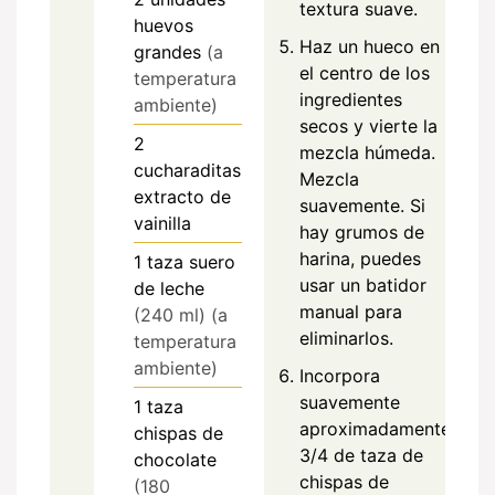
textura suave.
huevos
Haz un hueco en
grandes
(a
el centro de los
temperatura
ingredientes
ambiente)
secos y vierte la
2
mezcla húmeda.
cucharaditas
Mezcla
extracto de
suavemente. Si
vainilla
hay grumos de
harina, puedes
1
taza
suero
usar un batidor
de leche
manual para
(240 ml) (a
eliminarlos.
temperatura
ambiente)
Incorpora
suavemente
1
taza
aproximadamente
chispas de
3/4 de taza de
chocolate
chispas de
(180