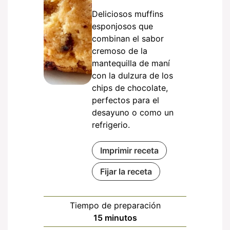
Deliciosos muffins
esponjosos que
combinan el sabor
cremoso de la
mantequilla de maní
con la dulzura de los
chips de chocolate,
perfectos para el
desayuno o como un
refrigerio.
Imprimir receta
Fijar la receta
Tiempo de preparación
minutos
15
minutos