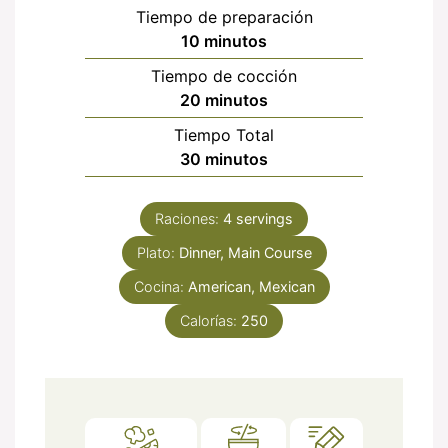
Tiempo de preparación
minutos
10
minutos
Tiempo de cocción
minutos
20
minutos
Tiempo Total
minutos
30
minutos
Raciones:
4
servings
Plato:
Dinner, Main Course
Cocina:
American, Mexican
Calorías:
250