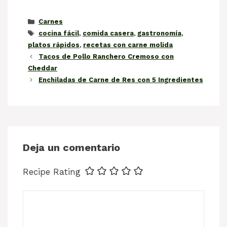
Categorías
Carnes
Etiquetas
cocina fácil
,
comida casera
,
gastronomía
,
platos rápidos
,
recetas con carne molida
Tacos de Pollo Ranchero Cremoso con
Cheddar
Enchiladas de Carne de Res con 5 Ingredientes
Deja un comentario
Recipe Rating
Comentario