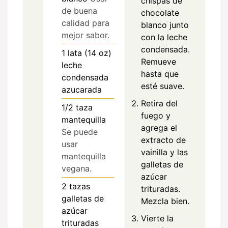
chispas de
de buena
chocolate
calidad para
blanco junto
mejor sabor.
con la leche
condensada.
1
lata (14 oz)
Remueve
leche
hasta que
condensada
esté suave.
azucarada
Retira del
1/2
taza
fuego y
mantequilla
agrega el
Se puede
extracto de
usar
vainilla y las
mantequilla
galletas de
vegana.
azúcar
2
tazas
trituradas.
galletas de
Mezcla bien.
azúcar
Vierte la
trituradas