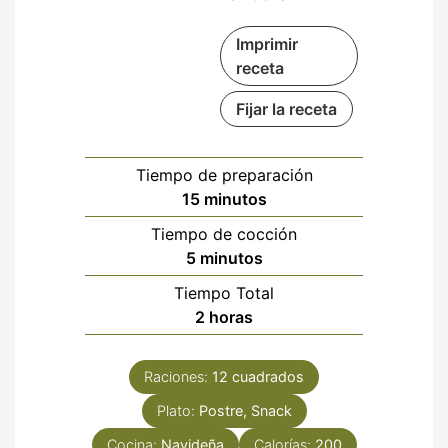
Imprimir
receta
Fijar la receta
Tiempo de preparación
minutos
15
minutos
Tiempo de cocción
minutos
5
minutos
Tiempo Total
horas
2
horas
Raciones:
12
cuadrados
Plato:
Postre, Snack
Cocina:
Navideña
Calorías:
200