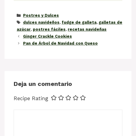
Categorías
Postres y Dulces
Etiquetas
dulces navideños
,
fudge de galleta
,
galletas de
azúcar
,
postres fáciles
,
recetas navideñas
Ginger Crackle Cookies
Pan de Árbol de Navidad con Queso
Deja un comentario
Recipe Rating
Comentario