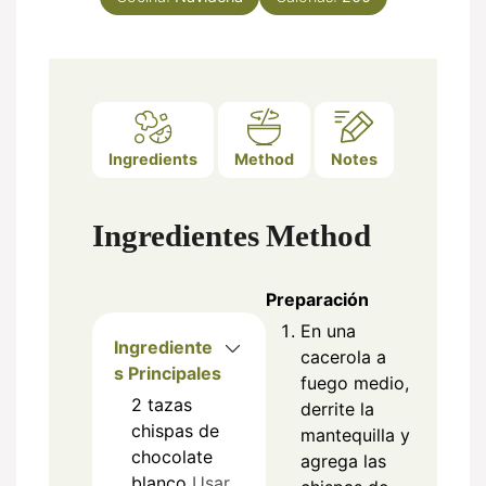
Ingredients
Method
Notes
Ingredientes
Method
Preparación
En una
Ingrediente
cacerola a
s Principales
fuego medio,
2
tazas
derrite la
chispas de
mantequilla y
chocolate
agrega las
blanco
Usar