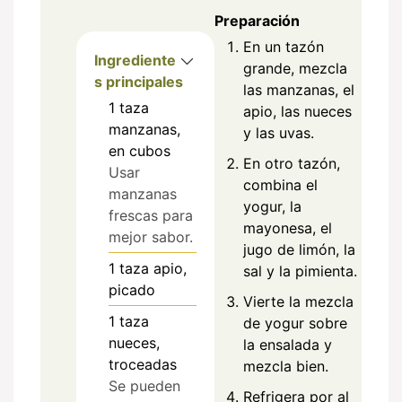
Preparación
En un tazón
Ingrediente
grande, mezcla
s principales
las manzanas, el
1
taza
apio, las nueces
manzanas,
y las uvas.
en cubos
En otro tazón,
Usar
combina el
manzanas
yogur, la
frescas para
mayonesa, el
mejor sabor.
jugo de limón, la
1
taza
apio,
sal y la pimienta.
picado
Vierte la mezcla
1
taza
de yogur sobre
nueces,
la ensalada y
troceadas
mezcla bien.
Se pueden
Refrigera por al