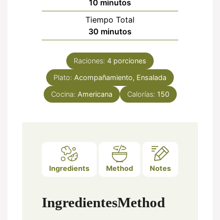
minutos
10
minutos
Tiempo Total
minutos
30
minutos
Raciones:
4
porciones
Plato:
Acompañamiento, Ensalada
Cocina:
Americana
Calorías:
150
Ingredients
Method
Notes
Ingredientes
Method