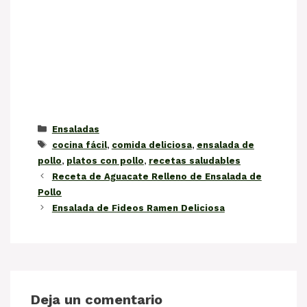
Categorías
Ensaladas
Etiquetas
cocina fácil
,
comida deliciosa
,
ensalada de
pollo
,
platos con pollo
,
recetas saludables
Receta de Aguacate Relleno de Ensalada de
Pollo
Ensalada de Fideos Ramen Deliciosa
Deja un comentario