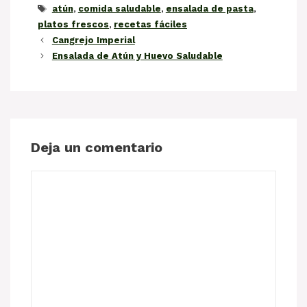
Etiquetas
atún
,
comida saludable
,
ensalada de pasta
,
platos frescos
,
recetas fáciles
Cangrejo Imperial
Ensalada de Atún y Huevo Saludable
Deja un comentario
Comentario