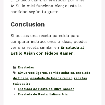
A: Sí, la miel funciona bien; ajusta la
cantidad según tu gusto.
Conclusion
Si buscas una receta parecida para
comparar instrucciones o ideas, puedes
ver una receta similar en
Ensalada al
Estilo Asian con Fideos Ramen
.
Categorías
Ensaladas
Etiquetas
almuerzos ligeros
,
comida asiática
,
ensalada
de fideos
,
ensalada de fideos ramen
,
recetas
saludables
Ensalada de Pasta de Olive Garden
Ensalada de Pasta Italiana Fría