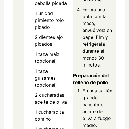
cebolla picada
Forma una
1
unidad
bola con la
pimiento rojo
masa,
picado
envuélvela en
2
dientes
ajo
papel film y
picados
refrigérala
durante al
1
taza
maíz
menos 30
(opcional)
minutos.
1
taza
Preparación del
guisantes
relleno de pollo
(opcional)
En una sartén
2
cucharadas
grande,
aceite de oliva
calienta el
aceite de
1
cucharadita
oliva a fuego
comino
medio.