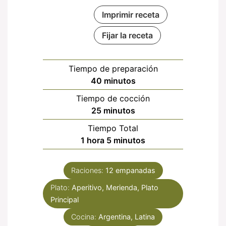
Imprimir receta
Fijar la receta
Tiempo de preparación
minutos
40
minutos
Tiempo de cocción
minutos
25
minutos
Tiempo Total
hora
minutos
1
hora
5
minutos
Raciones:
12
empanadas
Plato:
Aperitivo, Merienda, Plato
Principal
Cocina:
Argentina, Latina