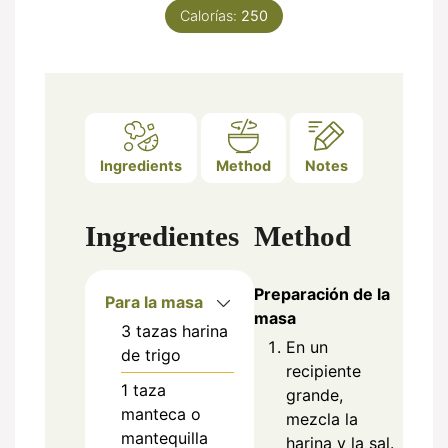
Calorías:
250
Ingredients
Method
Notes
Ingredientes
Method
Preparación de la
Para la masa
masa
3
tazas
harina
En un
de trigo
recipiente
1
taza
grande,
manteca o
mezcla la
mantequilla
harina y la sal.