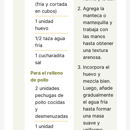
(fría y cortada
Agrega la
en cubos)
manteca o
1
unidad
mantequilla y
huevo
trabaja con
las manos
1/2
taza
agua
hasta obtener
fría
una textura
1
cucharadita
arenosa.
sal
Incorpora el
Para el relleno
huevo y
de pollo
mezcla bien.
Luego, añade
2
unidades
gradualmente
pechugas de
el agua fría
pollo cocidas
hasta formar
y
una masa
desmenuzadas
suave y
1
unidad
uniforme.