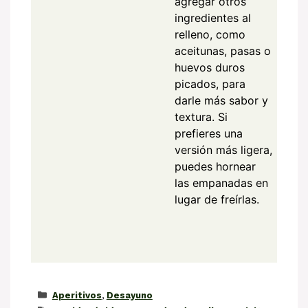
agregar otros
ingredientes al
relleno, como
aceitunas, pasas o
huevos duros
picados, para
darle más sabor y
textura. Si
prefieres una
versión más ligera,
puedes hornear
las empanadas en
lugar de freírlas.
Categorías
Aperitivos
,
Desayuno