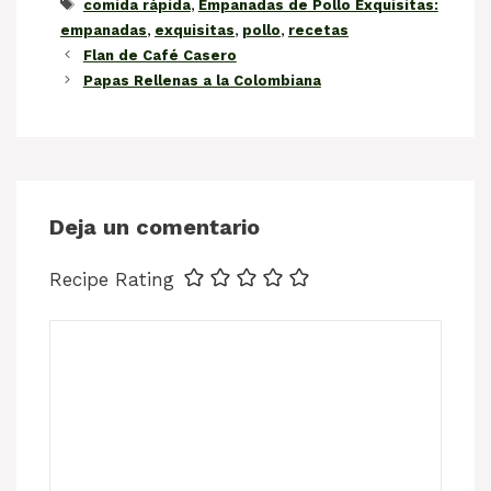
Etiquetas
comida rápida
,
Empanadas de Pollo Exquisitas:
empanadas
,
exquisitas
,
pollo
,
recetas
Flan de Café Casero
Papas Rellenas a la Colombiana
Deja un comentario
Recipe Rating
Comentario