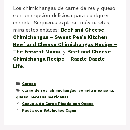
Los chimichangas de carne de res y queso
son una opción deliciosa para cualquier
comida. Si quieres explorar más recetas,
mira estos enlaces:
Beef and Cheese
Chimichangas – Sweet Pea’s Kitchen
,
Beef and Cheese Chimichangas Recipe –
The Fervent Mama
, y
Beef and Cheese
Chimichanga Recipe – Razzle Dazzle
Life
.
Categorías
Carnes
Etiquetas
carne de res
,
chimichangas
,
comida mexicana
,
queso
,
recetas mexicanas
Cazuela de Carne Picada con Queso
Pasta con Salchichas Cajún