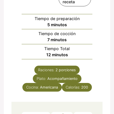
receta
Tiempo de preparación
minutos
5
minutos
Tiempo de cocción
minutos
7
minutos
Tiempo Total
minutos
12
minutos
Raciones:
2
porciones
Plato:
Acompañamiento
Cocina:
Americana
Calorías:
200