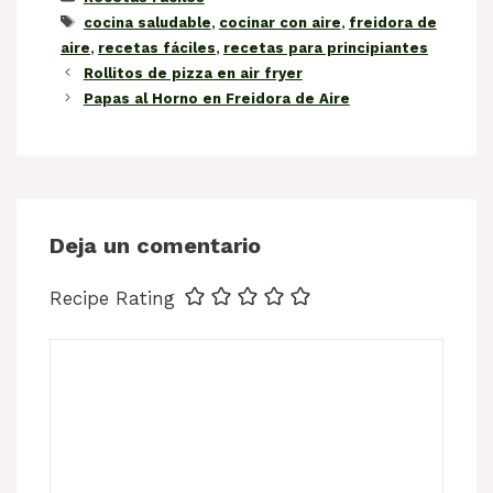
Etiquetas
cocina saludable
,
cocinar con aire
,
freidora de
aire
,
recetas fáciles
,
recetas para principiantes
Rollitos de pizza en air fryer
Papas al Horno en Freidora de Aire
Deja un comentario
Recipe Rating
Comentario