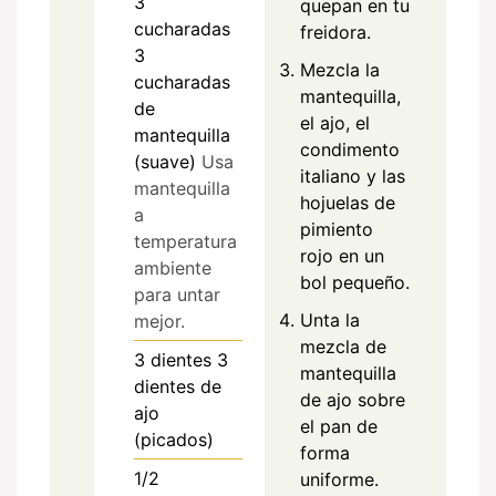
3
quepan en tu
cucharadas
freidora.
3
Mezcla la
cucharadas
mantequilla,
de
el ajo, el
mantequilla
condimento
(suave)
Usa
italiano y las
mantequilla
hojuelas de
a
pimiento
temperatura
rojo en un
ambiente
bol pequeño.
para untar
Unta la
mejor.
mezcla de
3
dientes
3
mantequilla
dientes de
de ajo sobre
ajo
el pan de
(picados)
forma
1/2
uniforme.