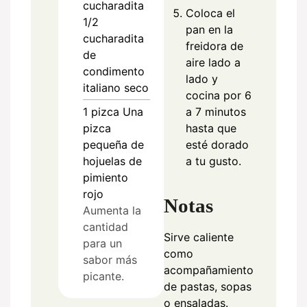
cucharadita
Coloca el
1/2
pan en la
cucharadita
freidora de
de
aire lado a
condimento
lado y
italiano seco
cocina por 6
a 7 minutos
1
pizca
Una
hasta que
pizca
esté dorado
pequeña de
a tu gusto.
hojuelas de
pimiento
rojo
Notas
Aumenta la
cantidad
Sirve caliente
para un
como
sabor más
acompañamiento
picante.
de pastas, sopas
o ensaladas.