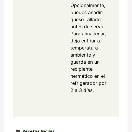
Opcionalmente,
puedes añadir
queso rallado
antes de servir.
Para almacenar,
deja enfriar a
temperatura
ambiente y
guarda en un
recipiente
hermético en el
refrigerador por
2 a 3 días.
Categorías
Recetas Fáciles