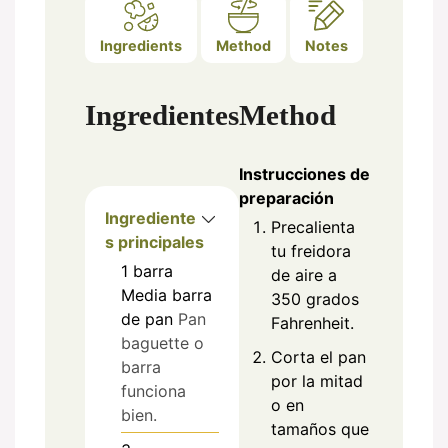
Ingredients
Method
Notes
Ingredientes
Method
Instrucciones de
preparación
Ingrediente
Precalienta
s principales
tu freidora
1
barra
de aire a
Media barra
350 grados
de pan
Pan
Fahrenheit.
baguette o
Corta el pan
barra
por la mitad
funciona
o en
bien.
tamaños que