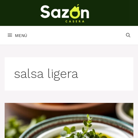
Saltar
al
contenido
MENÚ
salsa ligera